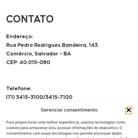
CONTATO
Endereço:
Rua Pedro Rodrigues Bandeira, 143.
Comércio, Salvador – BA
CEP: 40.015-080
Telefone:
(71) 3415-3100/3415-7100
Gerenciar consentimento
Horário de Funcionamento:
Segunda à Sexta
Para proporcionar uma melhor experiência, usamos tecnologias como
08h às 12h | 13h às 17h
cookies para armazenar e/ou acessar informações do dispositivo. O
consentimento com essas tecnologias nos permite processar dados