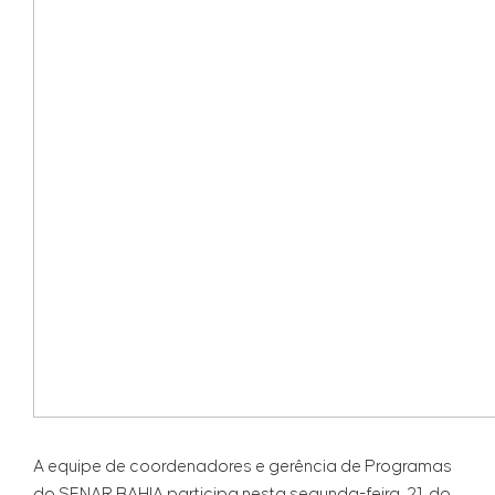
A equipe de coordenadores e gerência de Programas
do SENAR BAHIA participa nesta segunda-feira, 21, do