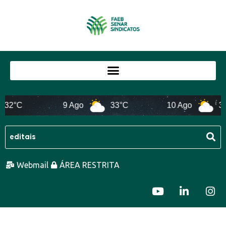
°C
9 Ago
33°C
10 Ago
32°C
Webmail
ÁREA RESTRITA