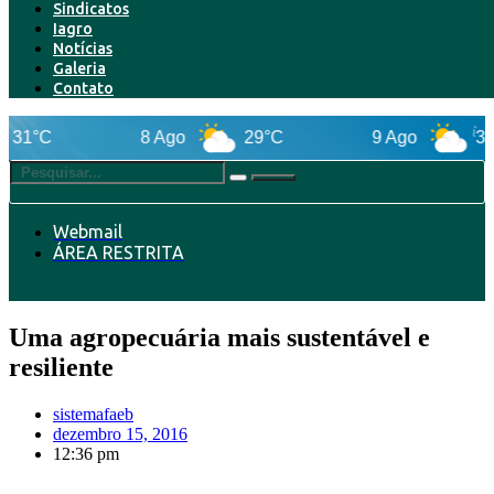
Sindicatos
Iagro
Notícias
Galeria
Contato
8 Ago
29°C
9 Ago
31°C
Webmail
ÁREA RESTRITA
Uma agropecuária mais sustentável e
resiliente
sistemafaeb
dezembro 15, 2016
12:36 pm