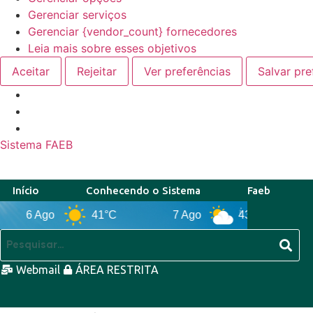
Gerenciar serviços
Gerenciar {vendor_count} fornecedores
Leia mais sobre esses objetivos
Aceitar
Rejeitar
Ver preferências
Salvar pre
Sistema FAEB
Início
Conhecendo o Sistema
Faeb
6 Ago
41°C
7 Ago
43°C
8 Ag
Webmail
ÁREA RESTRITA