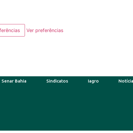
ferências
Ver preferências
Senar Bahia
Sindicatos
Iagro
Notíci
o
44°C
9 Ago
41°C
10 Ago