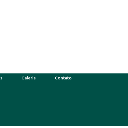
as
Galeria
Contato
37°C
11 Ago
39°C
12 Ago