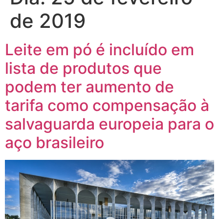
de 2019
Leite em pó é incluído em
lista de produtos que
podem ter aumento de
tarifa como compensação à
salvaguarda europeia para o
aço brasileiro