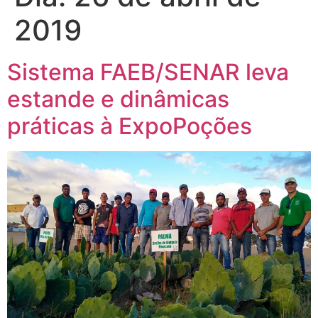
2019
Sistema FAEB/SENAR leva
estande e dinâmicas
práticas à ExpoPoções