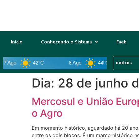
Início
Conhecendo o Sistema
Faeb
C
8 Ago
44°C
9 Ago
43°C
Dia:
28 de junho 
Mercosul e União Europ
o Agro
Em momento histórico, aguardado há 20 anos,
entre os dois blocos. É um marco histórico n