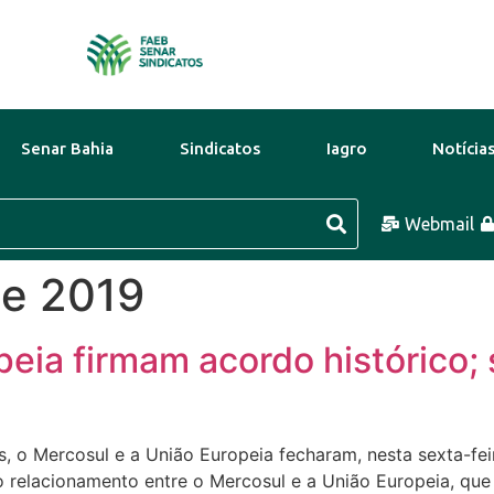
Senar Bahia
Sindicatos
Iagro
Notícia
10 Ago
39°C
11 Ago
38°C
Webmail
de 2019
eia firmam acordo histórico;
 o Mercosul e a União Europeia fecharam, nesta sexta-fei
o relacionamento entre o Mercosul e a União Europeia, que