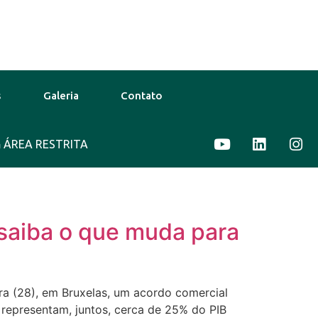
s
Galeria
Contato
ÁREA RESTRITA
12 Ago
38°C
13 Ago
37°C
 saiba o que muda para
ra (28), em Bruxelas, um acordo comercial
 representam, juntos, cerca de 25% do PIB