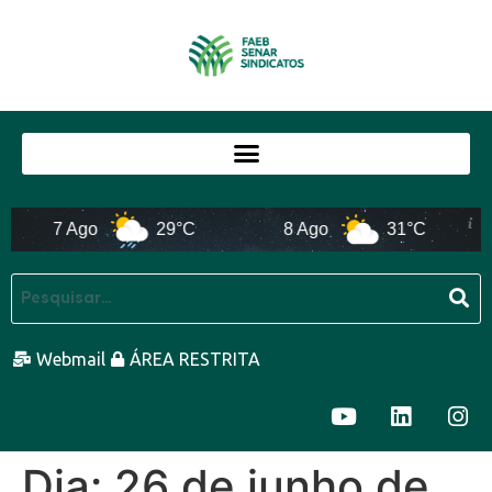
7 Ago
29°C
8 Ago
31°C
Webmail
ÁREA RESTRITA
Dia:
26 de junho de