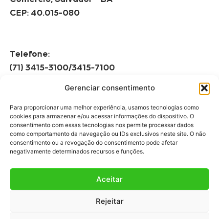
CEP: 40.015-080
Telefone:
(71) 3415-3100/3415-7100
Gerenciar consentimento
Horário de Funcionamento:
Segunda à Sexta
Para proporcionar uma melhor experiência, usamos tecnologias como
08h às 12h | 13h às 17h
cookies para armazenar e/ou acessar informações do dispositivo. O
consentimento com essas tecnologias nos permite processar dados
como comportamento da navegação ou IDs exclusivos neste site. O não
consentimento ou a revogação do consentimento pode afetar
negativamente determinados recursos e funções.
Aceitar
Fale Conosco
Rejeitar