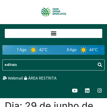
7 Ago
42°C
8 Ago
44°C
Webmail
ÁREA RESTRITA
Dia:
29 de junho de