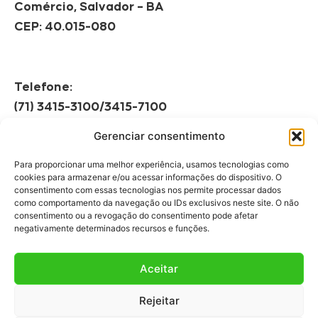
Comércio, Salvador – BA
CEP: 40.015-080
Telefone:
(71) 3415-3100/3415-7100
Gerenciar consentimento
Horário de Funcionamento:
Segunda à Sexta
Para proporcionar uma melhor experiência, usamos tecnologias como
08h às 12h | 13h às 17h
cookies para armazenar e/ou acessar informações do dispositivo. O
consentimento com essas tecnologias nos permite processar dados
como comportamento da navegação ou IDs exclusivos neste site. O não
consentimento ou a revogação do consentimento pode afetar
negativamente determinados recursos e funções.
Aceitar
Fale Conosco
Rejeitar