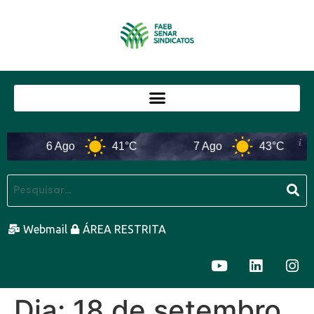
6 Ago
41°C
7 Ago
43°C
Webmail
ÁREA RESTRITA
Dia:
18 de setembro