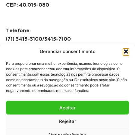
CEP: 40.015-080
Telefone:
(71) 3415-3100/3415-7100
Gerenciar consentimento
Horário de Funcionamento:
Segunda à Sexta
Para proporcionar uma melhor experiência, usamos tecnologias como
08h às 12h | 13h às 17h
cookies para armazenar e/ou acessar informações do dispositivo. O
consentimento com essas tecnologias nos permite processar dados
como comportamento da navegação ou IDs exclusivos neste site. O não
consentimento ou a revogação do consentimento pode afetar
negativamente determinados recursos e funções.
Aceitar
Fale Conosco
Rejeitar
Fale com a gente!
Ver preferências