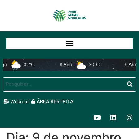
go
31°C
8 Ago
30°C
9 Ago
Webmail
ÁREA RESTRITA
Dia:
9 de novembro