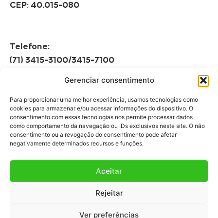
CEP: 40.015-080
Telefone:
(71) 3415-3100/3415-7100
Gerenciar consentimento
Horário de Funcionamento:
Segunda à Sexta
Para proporcionar uma melhor experiência, usamos tecnologias como
08h às 12h | 13h às 17h
cookies para armazenar e/ou acessar informações do dispositivo. O
consentimento com essas tecnologias nos permite processar dados
como comportamento da navegação ou IDs exclusivos neste site. O não
consentimento ou a revogação do consentimento pode afetar
negativamente determinados recursos e funções.
Aceitar
Fale Conosco
Rejeitar
Fale com a gente!
Ver preferências