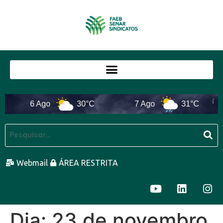
6 Ago
30°C
7 Ago
31°C
Webmail
ÁREA RESTRITA
Dia:
23 de novembro