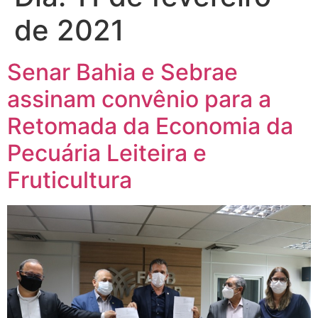
de 2021
Senar Bahia e Sebrae
assinam convênio para a
Retomada da Economia da
Pecuária Leiteira e
Fruticultura