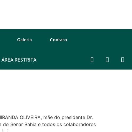
Galeria
Contato
ÁREA RESTRITA
39°C
12 Ago
38°C
13 Ago
38
MIRANDA OLIVEIRA, mãe do presidente Dr.
ia do Senar Bahia e todos os colaboradores
 […]