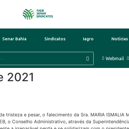
Senar Bahia
Sindicatos
Iagro
Notícias
41°C
10 Ago
37°C
11 Ago
Webmail
e 2021
a tristeza e pesar, o falecimento da Sra. MARIA ISMALIA 
AEB, o Conselho Administrativo, através da Superintendênc
te a irreparável perda e se solidarizam com o presidente