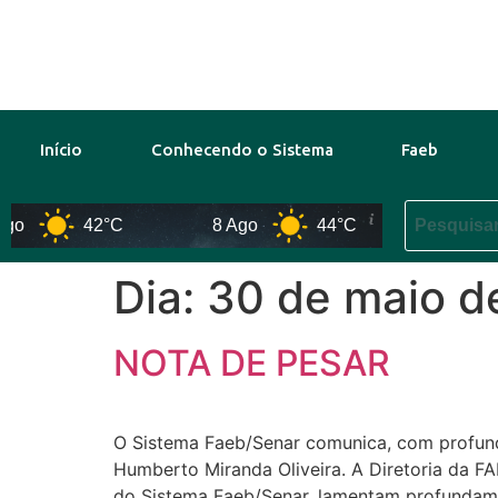
Início
Conhecendo o Sistema
Faeb
o
42°C
8 Ago
44°C
9 Ago
Dia:
30 de maio d
NOTA DE PESAR
O Sistema Faeb/Senar comunica, com profund
Humberto Miranda Oliveira. A Diretoria da F
do Sistema Faeb/Senar, lamentam profundamen