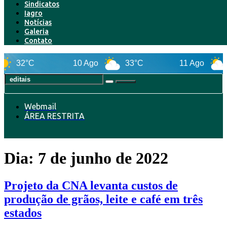
Sindicatos
Iagro
Notícias
Galeria
Contato
2°C
10 Ago
33°C
11 Ago
32°C
Webmail
ÁREA RESTRITA
Dia:
7 de junho de 2022
Projeto da CNA levanta custos de
produção de grãos, leite e café em três
estados