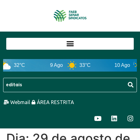
32°C
9 Ago
33°C
10 Ago
Webmail
ÁREA RESTRITA
Dia:
29 de agosto de