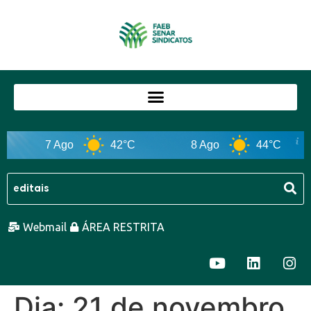
7 Ago
42°C
8 Ago
44°C
Webmail
ÁREA RESTRITA
Dia:
21 de novembro