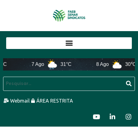
°C
7 Ago
31°C
8 Ago
30°C
Webmail
ÁREA RESTRITA