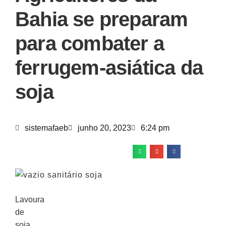
Bahia se preparam
para combater a
ferrugem-asiática da
soja
sistemafaeb
junho 20, 2023
6:24 pm
Lavoura
de
soja.