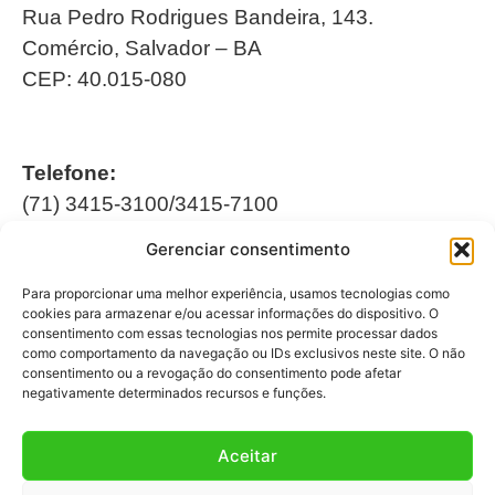
Rua Pedro Rodrigues Bandeira, 143.
Comércio, Salvador – BA
CEP: 40.015-080
Telefone:
(71) 3415-3100/3415-7100
Gerenciar consentimento
Horário de Funcionamento:
Segunda à Sexta
Para proporcionar uma melhor experiência, usamos tecnologias como
08h às 12h | 13h às 17h
cookies para armazenar e/ou acessar informações do dispositivo. O
consentimento com essas tecnologias nos permite processar dados
como comportamento da navegação ou IDs exclusivos neste site. O não
consentimento ou a revogação do consentimento pode afetar
negativamente determinados recursos e funções.
Aceitar
Fale Conosco