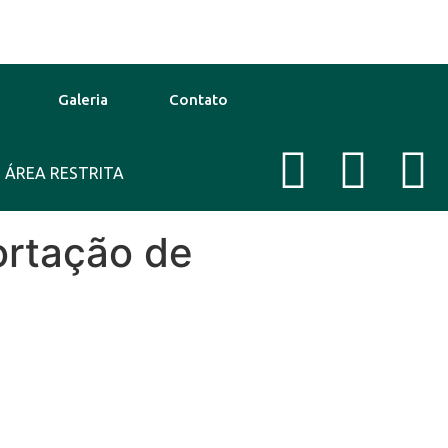
Galeria
Contato
ÁREA RESTRITA
33°C
14 Ago
36°C
Tempe
ortação de