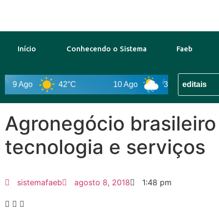
Início
Conhecendo o Sistema
Faeb
 Ago
42°C
10 Ago
38°C
11 Ag
Agronegócio brasileir
tecnologia e serviços
sistemafaeb
agosto 8, 2018
1:48 pm