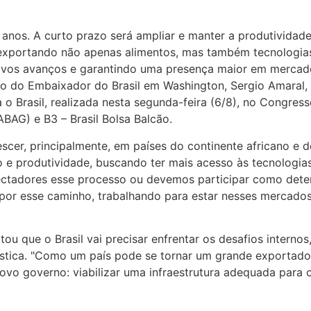
anos. A curto prazo será ampliar e manter a produtividade
, exportando não apenas alimentos, mas também tecnologia
novos avanços e garantindo uma presença maior em mercad
ão do Embaixador do Brasil em Washington, Sergio Amaral,
 o Brasil, realizada nesta segunda-feira (6/8), no Congress
ABAG) e B3 – Brasil Bolsa Balcão.
r, principalmente, em países do continente africano e do
 produtividade, buscando ter mais acesso às tecnologias
pectadores esse processo ou devemos participar como dete
por esse caminho, trabalhando para estar nesses mercados
ou que o Brasil vai precisar enfrentar os desafios interno
ística. "Como um país pode se tornar um grande exportador
novo governo: viabilizar uma infraestrutura adequada para