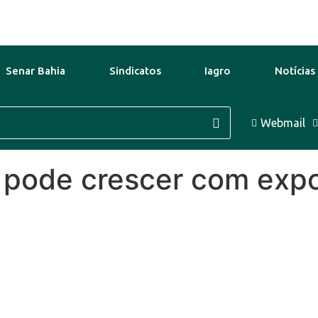
Senar Bahia
Sindicatos
Iagro
Notícias
o
37°C
12 Ago
36°C
Webmail
13 Ago
o pode crescer com exp