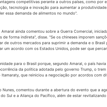
ntagens competitivas perante a outros países, como por e
ução, tecnologia e inovação para aumentar a produtividad
der essa demanda de alimentos no mundo".
, Amaral ainda comentou sobre a Guerra Comercial, inicia
de forma indireta", disse. "Se os chineses imporem sançõ
ar de outros mercados para suprimir a demanda e o Brasil 
har um acordo com os Estados Unidos, pode ser que perc
idade para o Brasil porque, segundo Amaral, o país havia
ecorrência da política adotada pelo governo Trump, o trem 
Itamaraty, que reiniciou a negociação por acordos com div
ysio Nunes, comentou durante a abertura do evento que a a
o Sul e a Aliança do Pacífico, além de estar revitalizand