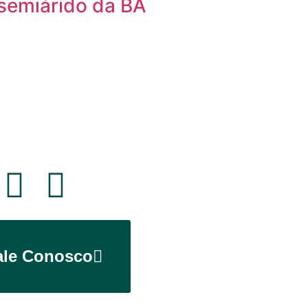
 semiárido da BA
ale Conosco