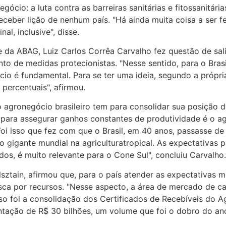
ócio: a luta contra as barreiras sanitárias e fitossanitár
receber lição de nenhum país. "Há ainda muita coisa a ser 
al, inclusive", disse.
 da ABAG, Luiz Carlos Corrêa Carvalho fez questão de sali
o de medidas protecionistas. "Nesse sentido, para o Brasi
o é fundamental. Para se ter uma ideia, segundo a própr
percentuais", afirmou.
agronegócio brasileiro tem para consolidar sua posição d
e para assegurar ganhos constantes de produtividade é o a
Foi isso que fez com que o Brasil, em 40 anos, passasse de
gigante mundial na agriculturatropical. As expectativas 
s, é muito relevante para o Cone Sul", concluiu Carvalho.
elsztain, afirmou que, para o país atender as expectativas
sca por recursos. "Nesse aspecto, a área de mercado de cap
o foi a consolidação dos Certificados de Recebíveis do A
ação de R$ 30 bilhões, um volume que foi o dobro do ano 