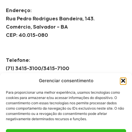
Endereço:
Rua Pedro Rodrigues Bandeira, 143.
Comércio, Salvador – BA
CEP: 40.015-080
Telefone:
(71) 3415-3100/3415-7100
Gerenciar consentimento
Horário de Funcionamento:
Segunda à Sexta
Para proporcionar uma melhor experiência, usamos tecnologias como
08h às 12h | 13h às 17h
cookies para armazenar e/ou acessar informações do dispositivo. O
consentimento com essas tecnologias nos permite processar dados
como comportamento da navegação ou IDs exclusivos neste site. O não
consentimento ou a revogação do consentimento pode afetar
negativamente determinados recursos e funções.