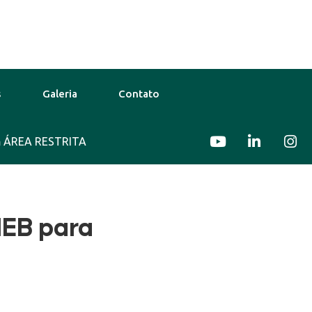
s
Galeria
Contato
ÁREA RESTRITA
31°C
12 Ago
29°C
13 Ago
IEB para