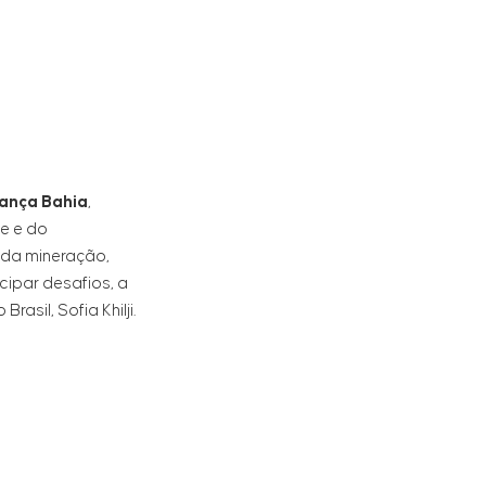
ança Bahia
,
e e do
 da mineração,
cipar desafios, a
sil, Sofia Khilji.