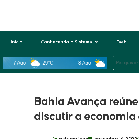
Início
Conhecendo o Sistema
Faeb
7 Ago
29°C
8 Ago
31°C
9 A
Bahia Avança reúne 
discutir a economia
sistemafaeb
novembro 16, 2022