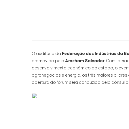
O auditório da
Federação das Indústrias da B
promovido pela
Amcham
Salvador
. Considera
desenvolvimento econômico do estado, o event
agronegócios e energia, os três maiores pilares
abertura do fórum será conduzida pela cônsul pa