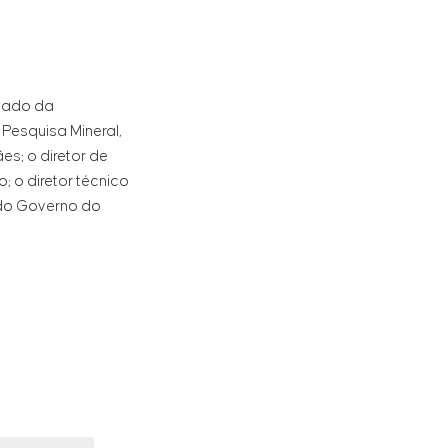
stado da
Pesquisa Mineral,
s; o diretor de
 o diretor técnico
 do Governo do