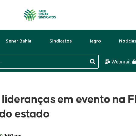
Senar Bahia
Sindicatos
Iagro
Notícia
go
31°C
10 Ago
32°C
Webmail
11 Ago
lideranças em evento na F
 do estado
1:50 pm