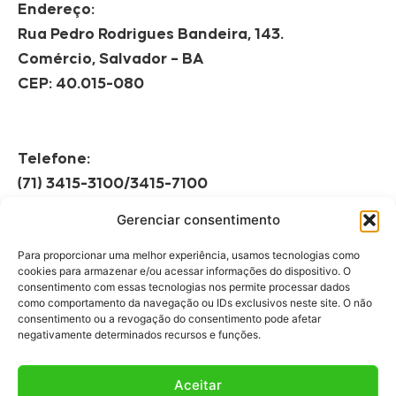
Endereço:
Rua Pedro Rodrigues Bandeira, 143.
Comércio, Salvador – BA
CEP: 40.015-080
Telefone:
(71) 3415-3100/3415-7100
Gerenciar consentimento
Horário de Funcionamento:
Segunda à Sexta
Para proporcionar uma melhor experiência, usamos tecnologias como
08h às 12h | 13h às 17h
cookies para armazenar e/ou acessar informações do dispositivo. O
consentimento com essas tecnologias nos permite processar dados
como comportamento da navegação ou IDs exclusivos neste site. O não
consentimento ou a revogação do consentimento pode afetar
negativamente determinados recursos e funções.
Aceitar