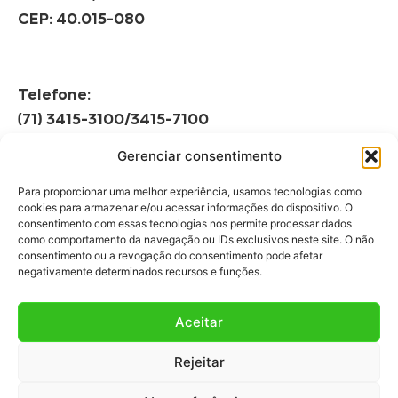
CEP: 40.015-080
Telefone:
(71) 3415-3100/3415-7100
Gerenciar consentimento
Horário de Funcionamento:
Segunda à Sexta
Para proporcionar uma melhor experiência, usamos tecnologias como
08h às 12h | 13h às 17h
cookies para armazenar e/ou acessar informações do dispositivo. O
consentimento com essas tecnologias nos permite processar dados
como comportamento da navegação ou IDs exclusivos neste site. O não
consentimento ou a revogação do consentimento pode afetar
negativamente determinados recursos e funções.
Aceitar
Fale Conosco
Rejeitar
Fale com a gente!