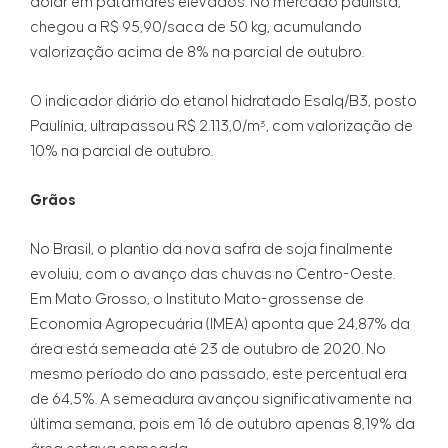
dólar em patamares elevados. No mercado paulista,
chegou a R$ 95,90/saca de 50 kg, acumulando
valorização acima de 8% na parcial de outubro.
O indicador diário do etanol hidratado Esalq/B3, posto
Paulínia, ultrapassou R$ 2.113,0/m³, com valorização de
10% na parcial de outubro.
Grãos
No Brasil, o plantio da nova safra de soja finalmente
evoluiu, com o avanço das chuvas no Centro-Oeste.
Em Mato Grosso, o Instituto Mato-grossense de
Economia Agropecuária (IMEA) aponta que 24,87% da
área está semeada até 23 de outubro de 2020. No
mesmo período do ano passado, este percentual era
de 64,5%. A semeadura avançou significativamente na
última semana, pois em 16 de outubro apenas 8,19% da