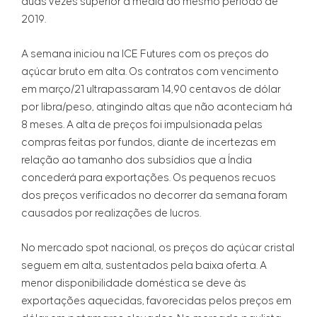
duas vezes superior à média do mesmo período de
2019.
A semana iniciou na ICE Futures com os preços do
açúcar bruto em alta. Os contratos com vencimento
em março/21 ultrapassaram 14,90 centavos de dólar
por libra/peso, atingindo altas que não aconteciam há
8 meses. A alta de preços foi impulsionada pelas
compras feitas por fundos, diante de incertezas em
relação ao tamanho dos subsídios que a Índia
concederá para exportações. Os pequenos recuos
dos preços verificados no decorrer da semana foram
causados por realizações de lucros.
No mercado spot nacional, os preços do açúcar cristal
seguem em alta, sustentados pela baixa oferta. A
menor disponibilidade doméstica se deve às
exportações aquecidas, favorecidas pelos preços em