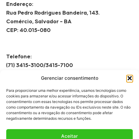
Endereço:
Rua Pedro Rodrigues Bandeira, 143.
Comércio, Salvador – BA
CEP: 40.015-080
Telefone:
(71) 3415-3100/3415-7100
Gerenciar consentimento
Horário de Funcionamento:
Segunda à Sexta
Para proporcionar uma melhor experiência, usamos tecnologias como
08h às 12h | 13h às 17h
cookies para armazenar e/ou acessar informações do dispositivo. O
consentimento com essas tecnologias nos permite processar dados
como comportamento da navegação ou IDs exclusivos neste site. O não
consentimento ou a revogação do consentimento pode afetar
negativamente determinados recursos e funções.
Aceitar