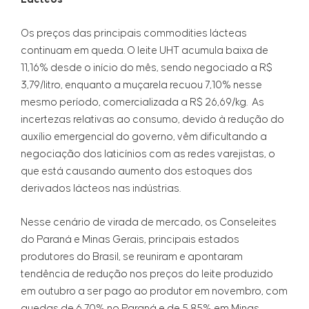
Os preços das principais commodities lácteas
continuam em queda. O leite UHT acumula baixa de
11,16% desde o início do mês, sendo negociado a R$
3,79/litro, enquanto a muçarela recuou 7,10% nesse
mesmo período, comercializada a R$ 26,69/kg. As
incertezas relativas ao consumo, devido à redução do
auxílio emergencial do governo, vêm dificultando a
negociação dos laticínios com as redes varejistas, o
que está causando aumento dos estoques dos
derivados lácteos nas indústrias.
Nesse cenário de virada de mercado, os Conseleites
do Paraná e Minas Gerais, principais estados
produtores do Brasil, se reuniram e apontaram
tendência de redução nos preços do leite produzido
em outubro a ser pago ao produtor em novembro, com
quedas de 6,70% no Paraná e de 5,85% em Minas