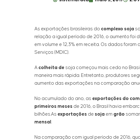
As exportações brasileiras do
complexo soja
so
relação a igual período de 2016, o aumento foi 
em volume e 12,3% em receita. Os dados foram div
Serviços (MDIC).
A
colheita de
soja começou mais cedo no Brasi
maneira mais rápida. Entretanto, produtores se
aumento das exportações na comparação anua
No acumulado do ano, as
exportações do com
primeiros meses
de 2016, o Brasil havia embar
bilhões.As
exportações
de
soja
em
grão
somara
mensal
.
Na comparação com igual período de 2016, qua