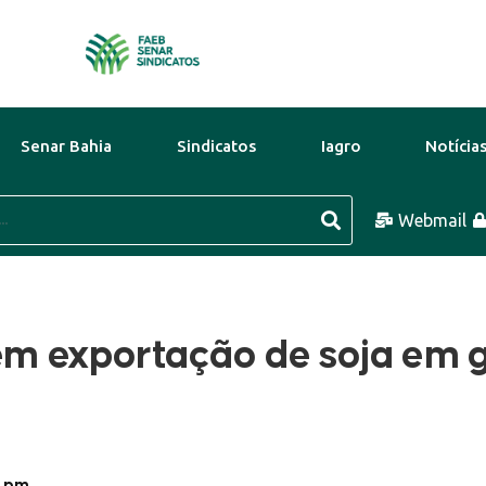
Senar Bahia
Sindicatos
Iagro
Notícia
8 Ago
44°C
9 Ago
41°C
Webmail
 em exportação de soja em 
9 pm