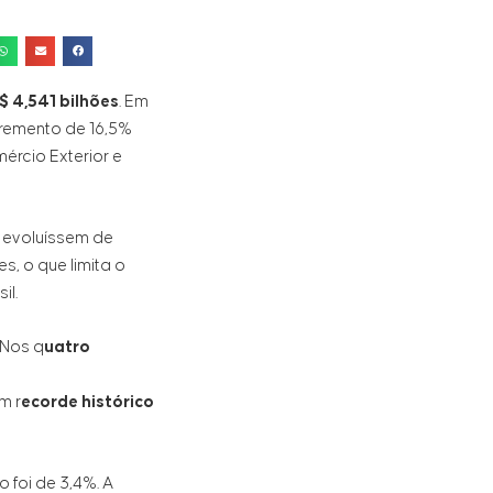
$ 4,541 bilhões
. Em
cremento de 16,5%
ércio Exterior e
 evoluíssem de
, o que limita o
il.
 Nos q
uatro
m r
ecorde histórico
foi de 3,4%. A