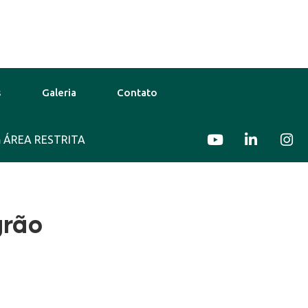
s
Galeria
Contato
ÁREA RESTRITA
10 Ago
37°C
11 Ago
39°C
grão