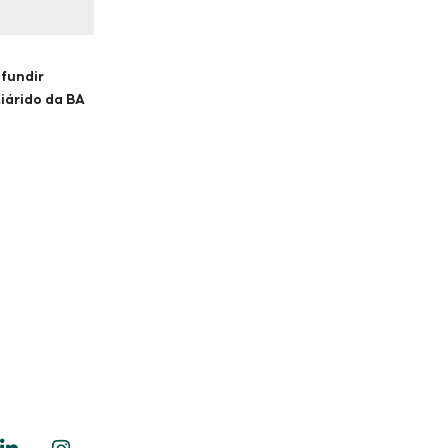
ifundir
iárido da BA