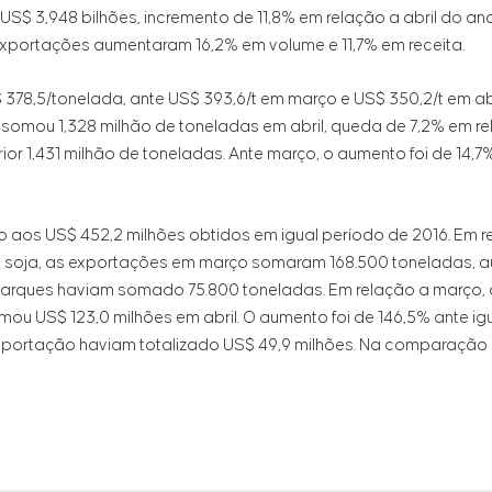
 US$ 3,948 bilhões, incremento de 11,8% em relação a abril do 
xportações aumentaram 16,2% em volume e 11,7% em receita.
378,5/tonelada, ante US$ 393,6/t em março e US$ 350,2/t em ab
somou 1,328 milhão de toneladas em abril, queda de 7,2% em re
ior 1,431 milhão de toneladas. Ante março, o aumento foi de 14,7%
ão aos US$ 452,2 milhões obtidos em igual período de 2016. Em 
 soja, as exportações em março somaram 168.500 toneladas, 
arques haviam somado 75.800 toneladas. Em relação a março, o
omou US$ 123,0 milhões em abril. O aumento foi de 146,5% ante i
portação haviam totalizado US$ 49,9 milhões. Na comparação