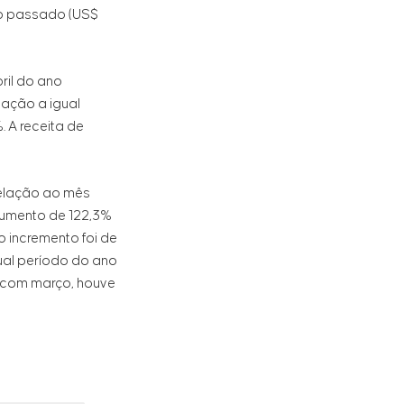
ano passado (US$
ril do ano
lação a igual
. A receita de
relação ao mês
aumento de 122,3%
 incremento foi de
gual período do ano
 com março, houve