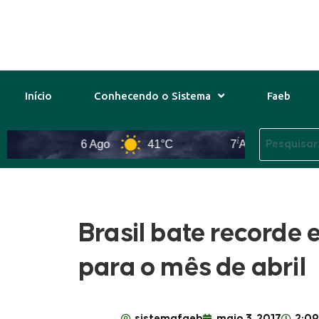
Início
Conhecendo o Sistema
Faeb
6 Ago
41°C
7 Ago
43°C
Brasil bate recorde
para o mês de abril
sistemafaeb
maio 3, 2017
2:0