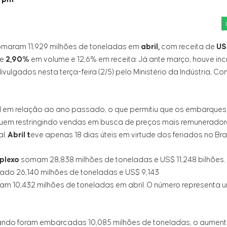
maram 11,929 milhões de toneladas em
abril,
com receita de
US
de
2,90%
em volume e 12,6% em receita. Já ante março, houve in
ulgados nesta terça-feira (2/5) pelo Ministério da Indústria, Com
l em relação ao ano passado, o que permitiu que os embarques
guem restringindo vendas em busca de preços mais remuneradores
l.
Abril t
eve apenas 18 dias úteis em virtude dos feriados no Bras
plexo
somam 28,838 milhões de toneladas e US$ 11,248 bilhões.
cado 26,140 milhões de toneladas e US$ 9,143
m 10,432 milhões de toneladas em abril. O número representa u
ndo foram embarcadas 10,085 milhões de toneladas, o aumento 