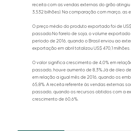
receita com as vendas externas do grão atingiu
3,532 bilhões). Na comparação com março, as e
O preço médio do produto exportado foi de US$ 
passado.No farelo de soja, o volume exportado 
período de 2016, quando o Brasil enviou ao exter
exportação em abril totalizou US$ 470,1 milhões.
O valor significa crescimento de 4,0% em relaç
passado, houve aumento de 8,3%.Já de óleo de
em relação a igual mês de 2016, quando os emb
65,8%. A receita referente às vendas externas s
passado, quando os recursos obtidos com a ex
crescimento de 60,6%.