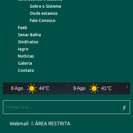
Sobre o Sistema
Onde estamos
Fale Conosco
Faeb
Senar Bahia
Sindicatos
Iagro
Notícias
Galeria
Contato
8 Ago
44°C
9 Ago
41°C
1
Webmail
ÁREA RESTRITA