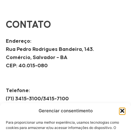
CONTATO
Endereço:
Rua Pedro Rodrigues Bandeira, 143.
Comércio, Salvador – BA
CEP: 40.015-080
Telefone:
(71) 3415-3100/3415-7100
Gerenciar consentimento
Horário de Funcionamento:
Segunda à Sexta
Para proporcionar uma melhor experiência, usamos tecnologias como
08h às 12h | 13h às 17h
cookies para armazenar e/ou acessar informações do dispositivo. O