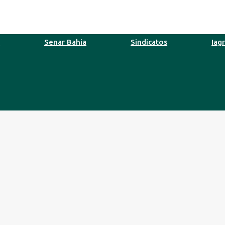
b
Senar Bahia
Sindicatos
Iag
8 Ago
30°C
9 Ago
31°C
10