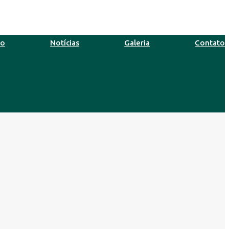
ro
Notícias
Galeria
Contato
 Ago
31°C
11 Ago
32°C
12 Ag