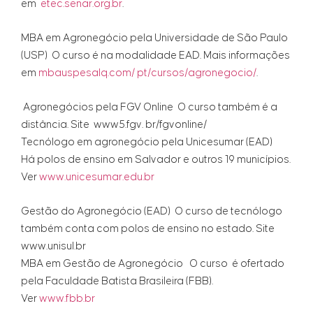
em
etec.senar.org.br
.
MBA em Agronegócio pela Universidade de São Paulo
(USP) O curso é na modalidade EAD. Mais informações
em
mbauspesalq.com/ pt/cursos/agronegocio/
.
Agronegócios pela FGV Online O curso também é a
distância. Site www5.fgv. br/fgvonline/
Tecnólogo em agronegócio pela Unicesumar (EAD)
Há polos de ensino em Salvador e outros 19 municípios.
Ver
www.unicesumar.edu.br
Gestão do Agronegócio (EAD) O curso de tecnólogo
também conta com polos de ensino no estado. Site
www.unisul.br
MBA em Gestão de Agronegócio O curso é ofertado
pela Faculdade Batista Brasileira (FBB).
Ver
www.fbb.br