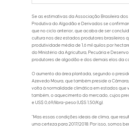
Se as estimativas da Associação Brasileira do
Produtiva do Algodão e Derivados se confirmar
que no ciclo anterior, que acaba de ser concluíd
cultura nos dez estados produtores brasileiros 
produtividade média de 1,6 mil quilos por hecta
do Ministério da Agricultura, Pecuária e Dese
produtores de algodão e dos demais elos da ca
O aumento da área plantada, segundo o preside
Azevedo Moura, que também preside a Câmara, é 
volta à normalidade climática em estados que vi
também, o aquecimento do mercado, cujos preço
e US$ 0,69/libra-peso (U$S 1,50/Kg).
"Mas essas condições ideais de clima, que resu
uma certeza para 2017/2018. Por isso, somos b