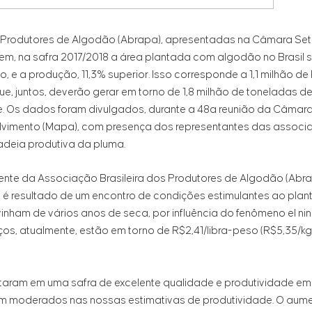
s Produtores de Algodão (Abrapa), apresentadas na Câmara Set
em, na safra 2017/2018 a área plantada com algodão no Brasil 
o, e a produção, 11,3% superior. Isso corresponde a 1,1 milhão d
que, juntos, deverão gerar em torno de 1,8 milhão de toneladas 
re. Os dados foram divulgados, durante a 48a reunião da Câmara
nvolvimento (Mapa), com presença dos representantes das assoc
deia produtiva da pluma.
nte da Associação Brasileira dos Produtores de Algodão (Abrap
resultado de um encontro de condições estimulantes ao plantio
nham de vários anos de seca, por influência do fenômeno el nin
s, atualmente, estão em torno de R$2,41/libra-peso (R$5,35/kg
ltaram em uma safra de excelente qualidade e produtividade em
em moderados nas nossas estimativas de produtividade. O aume