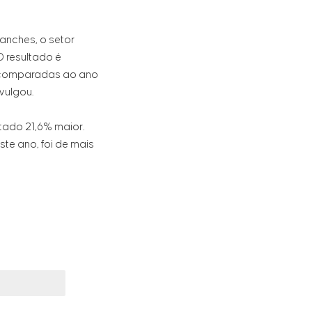
anches, o setor
 resultado é
7, comparadas ao ano
ivulgou.
tado 21,6% maior.
te ano, foi de mais