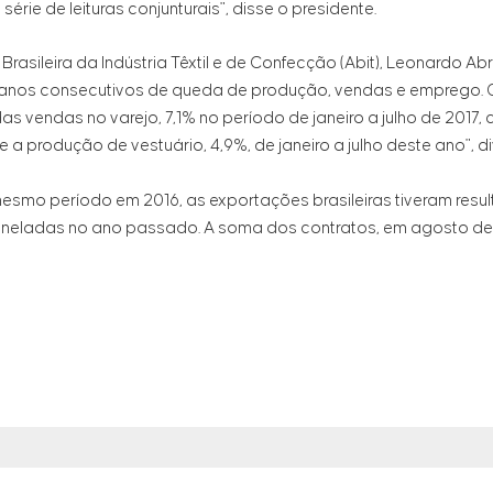
ie de leituras conjunturais", disse o presidente.
sileira da Indústria Têxtil e de Confecção (Abit), Leonardo Abr
 anos consecutivos de queda de produção, vendas e emprego. O
das vendas no varejo, 7,1% no período de janeiro a julho de 201
e a produção de vestuário, 4,9%, de janeiro a julho deste ano", d
o período em 2016, as exportações brasileiras tiveram resul
toneladas no ano passado. A soma dos contratos, em agosto des