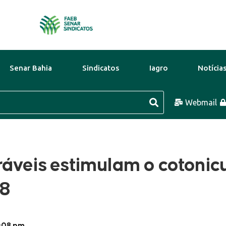
Senar Bahia
Sindicatos
Iagro
Notícia
9 Ago
32°C
10 Ago
32°C
Webmail
11 A
ráveis estimulam o cotonicu
18
:08 pm