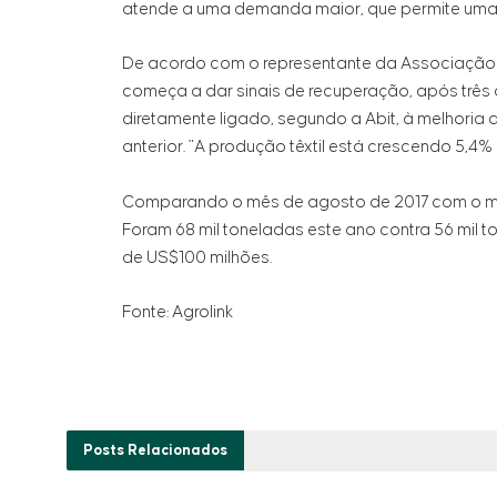
atende a uma demanda maior, que permite uma sér
De acordo com o representante da Associação Bra
começa a dar sinais de recuperação, após três
diretamente ligado, segundo a Abit, à melhoria 
anterior. "A produção têxtil está crescendo 5,4% 
Comparando o mês de agosto de 2017 com o mesm
Foram 68 mil toneladas este ano contra 56 mil 
de US$100 milhões.
Fonte: Agrolink
Posts
Relacionados