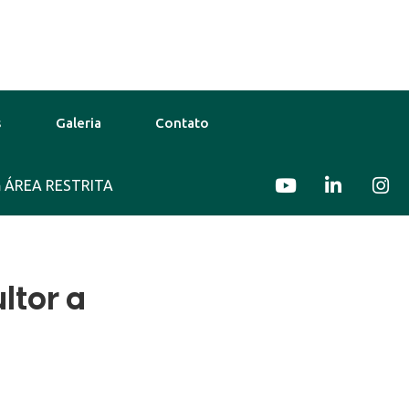
s
Galeria
Contato
go
ÁREA RESTRITA
31°C
12 Ago
29°C
13 Ago
ltor a