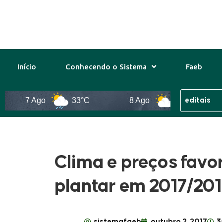
Início
Conhecendo o Sistema
Faeb
7 Ago
33°C
8 Ago
31°C
Clima e preços favo
plantar em 2017/20
sistemafaeb
outubro 2, 2017
3