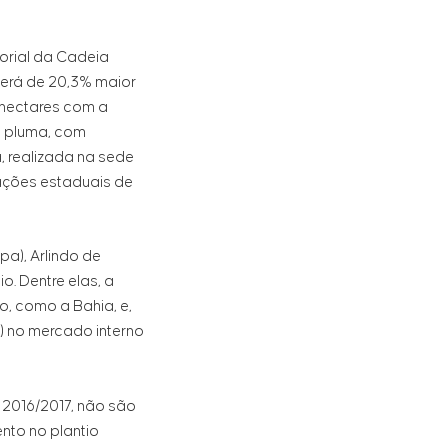
orial da Cadeia
será de 20,3% maior
e hectares com a
de pluma, com
, realizada na sede
iações estaduais de
a), Arlindo de
. Dentre elas, a
o, como a Bahia, e,
) no mercado interno
 2016/2017, não são
nto no plantio