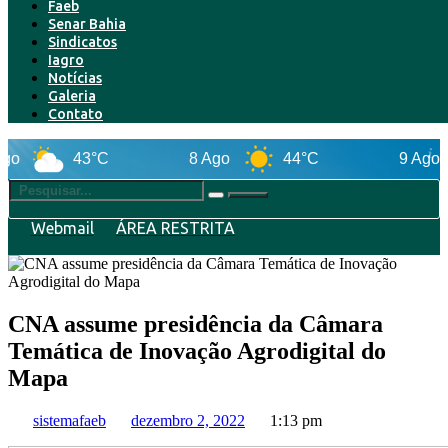
Faeb
Senar Bahia
Sindicatos
Iagro
Notícias
Galeria
Contato
43°C
8 Ago
44°C
9 Ago
Webmail
ÁREA RESTRITA
CNA assume presidência da Câmara
Temática de Inovação Agrodigital do
Mapa
sistemafaeb
dezembro 2, 2022
1:13 pm