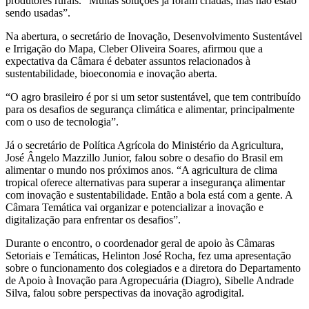
produtores rurais. “Muitas soluções já foram criadas, mas não estão
sendo usadas”.
Na abertura, o secretário de Inovação, Desenvolvimento Sustentável
e Irrigação do Mapa, Cleber Oliveira Soares, afirmou que a
expectativa da Câmara é debater assuntos relacionados à
sustentabilidade, bioeconomia e inovação aberta.
“O agro brasileiro é por si um setor sustentável, que tem contribuído
para os desafios de segurança climática e alimentar, principalmente
com o uso de tecnologia”.
Já o secretário de Política Agrícola do Ministério da Agricultura,
José Ângelo Mazzillo Junior, falou sobre o desafio do Brasil em
alimentar o mundo nos próximos anos. “A agricultura de clima
tropical oferece alternativas para superar a insegurança alimentar
com inovação e sustentabilidade. Então a bola está com a gente. A
Câmara Temática vai organizar e potencializar a inovação e
digitalização para enfrentar os desafios”.
Durante o encontro, o coordenador geral de apoio às Câmaras
Setoriais e Temáticas, Helinton José Rocha, fez uma apresentação
sobre o funcionamento dos colegiados e a diretora do Departamento
de Apoio à Inovação para Agropecuária (Diagro), Sibelle Andrade
Silva, falou sobre perspectivas da inovação agrodigital.