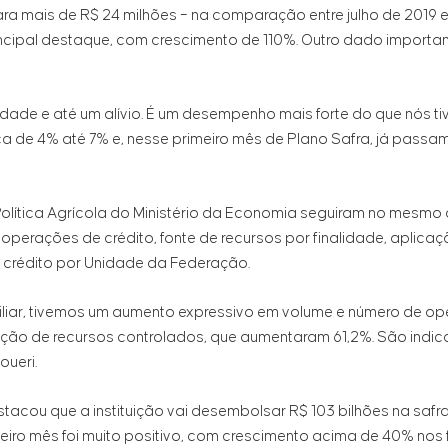
ra mais de R$ 24 milhões – na comparação entre julho de 2019
rincipal destaque, com crescimento de 110%. Outro dado importan
idade e até um alívio. É um desempenho mais forte do que nós 
ca de 4% até 7% e, nesse primeiro mês de Plano Safra, já passa
Política Agrícola do Ministério da Economia seguiram no mesmo 
perações de crédito, fonte de recursos por finalidade, aplica
s e crédito por Unidade da Federação.
amiliar, tivemos um aumento expressivo em volume e número de 
ção de recursos controlados, que aumentaram 61,2%. São indic
oueri.
tacou que a instituição vai desembolsar R$ 103 bilhões na safra 
meiro mês foi muito positivo, com crescimento acima de 40% nos