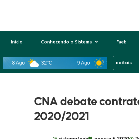
Início
Conhecendo o Sistema
Faeb
8 Ago
32°C
9 Ago
33°C
10 
CNA debate contrat
2020/2021
sistemafaeb
agosto 5, 2020
2