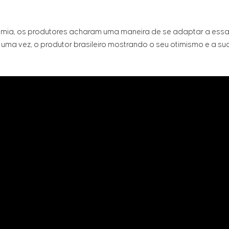
mia, os produtores acharam uma maneira de se adaptar a essa
s uma vez, o produtor brasileiro mostrando o seu otimismo e a 