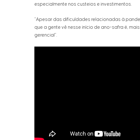
especialmente nos custeios e investimentos.
“Apesar das dificuldades relacionadas à pande
que a gente vê nesse início de ano-safra é, mai
gerencial”.