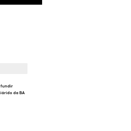
ifundir
iárido da BA