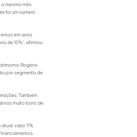
 e o mesmo mês
te foi um número
tivemos em anos
mos de 10%”, afirmou
otimismo. Rogério
ção por segmento de
operações. Também
ativos muito bons de
atual, valor 11%
 financiamentos,