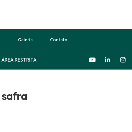
s
Galeria
Contato
ÁREA RESTRITA
30°C
13 Ago
31°C
14 Ago
 safra