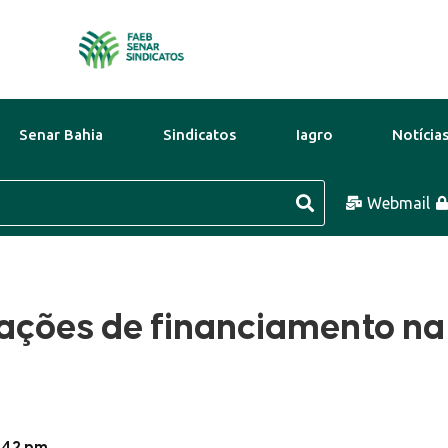
Senar Bahia
Sindicatos
Iagro
Notícia
Ago
32°C
11 Ago
26°C
Webmail
12 Ago
ações de financiamento na
:42 pm