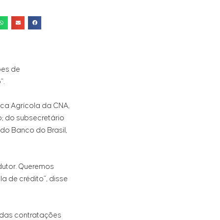
ões de
”.
ica Agrícola da CNA,
jo; do subsecretário
 do Banco do Brasil,
dutor. Queremos
a de crédito”, disse
r das contratações