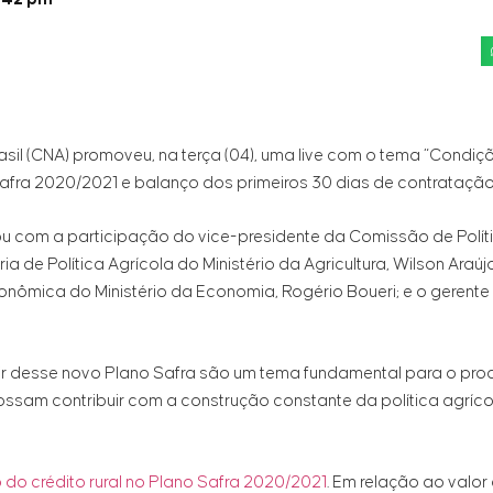
sil (CNA) promoveu, na terça (04), uma live com o tema “Condiç
 safra 2020/2021 e balanço dos primeiros 30 dias de contratação
ou com a participação do vice-presidente da Comissão de Polít
ia de Política Agrícola do Ministério da Agricultura, Wilson Araú
Econômica do Ministério da Economia, Rogério Boueri; e o gerente
tir desse novo Plano Safra são um tema fundamental para o pro
ssam contribuir com a construção constante da política agrícol
o crédito rural no Plano Safra 2020/2021
. Em relação ao valo