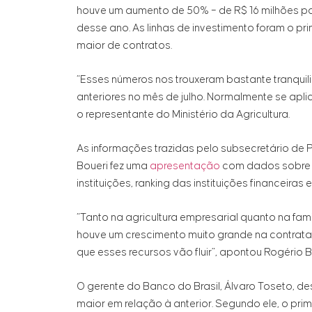
houve um aumento de 50% – de R$ 16 milhões pa
desse ano. As linhas de investimento foram o p
maior de contratos.
“Esses números nos trouxeram bastante tranquil
anteriores no mês de julho. Normalmente se apli
o representante do Ministério da Agricultura.
As informações trazidas pelo subsecretário de 
Boueri fez uma
apresentação
com dados sobre o
instituições, ranking das instituições financeira
“Tanto na agricultura empresarial quanto na f
houve um crescimento muito grande na contrata
que esses recursos vão fluir”, apontou Rogério B
O gerente do Banco do Brasil, Álvaro Toseto, des
maior em relação à anterior. Segundo ele, o pri