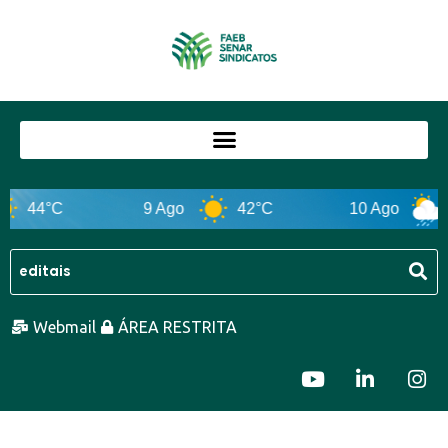
44°C
9 Ago
42°C
10 Ago
Webmail
ÁREA RESTRITA