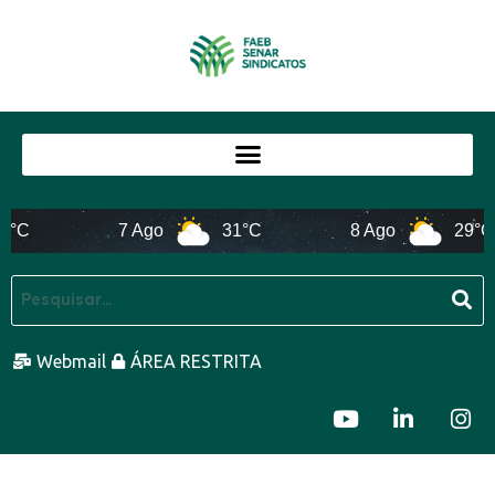
°C
7 Ago
31°C
8 Ago
29°C
Webmail
ÁREA RESTRITA