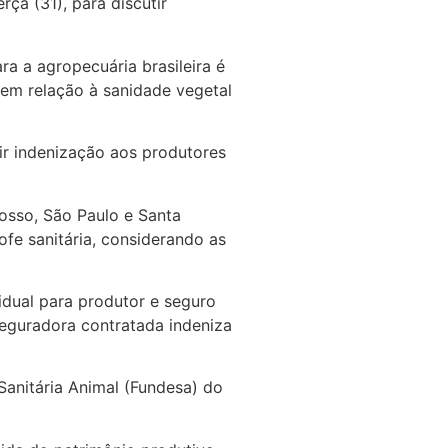
ça (31), para discutir
a a agropecuária brasileira é
 em relação à sanidade vegetal
ir indenização aos produtores
osso, São Paulo e Santa
fe sanitária, considerando as
idual para produtor e seguro
seguradora contratada indeniza
anitária Animal (Fundesa) do