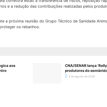
la corretora estão a transferência de riscos, reposição rá
ios e a redução das contribuições realizadas pelos produt
e a próxima reunião do Grupo Técnico de Sanidade Anima
proteger os rebanhos.
égica aos
CNA/SENAR lança ‘Rally’
ntro
produtores do semiárid
3 de agosto de 2026