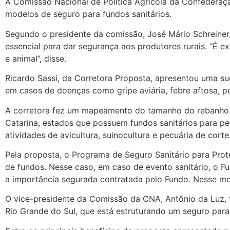
A Comissão Nacional de Política Agrícola da Confederação 
modelos de seguro para fundos sanitários.
Segundo o presidente da comissão, José Mário Schreiner, 
essencial para dar segurança aos produtores rurais. “É e
e animal”, disse.
Ricardo Sassi, da Corretora Proposta, apresentou uma su
em casos de doenças como gripe aviária, febre aftosa, pe
A corretora fez um mapeamento do tamanho do rebanho d
Catarina, estados que possuem fundos sanitários para pe
atividades de avicultura, suinocultura e pecuária de corte
Pela proposta, o Programa de Seguro Sanitário para Prote
de fundos. Nesse caso, em caso de evento sanitário, o Fu
a importância segurada contratada pelo Fundo. Nesse mo
O vice-presidente da Comissão da CNA, Antônio da Luz, 
Rio Grande do Sul, que está estruturando um seguro para