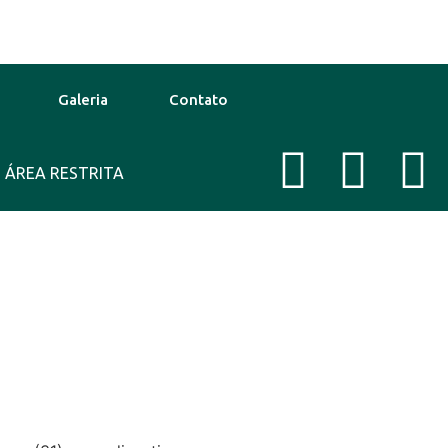
Galeria
Contato
o
ÁREA RESTRITA
39°C
12 Ago
38°C
Te