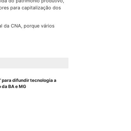
pida do patrimônio produtivo,
ores para capitalização dos
l da CNA, porque vários
 para difundir tecnologia a
o da BA e MG