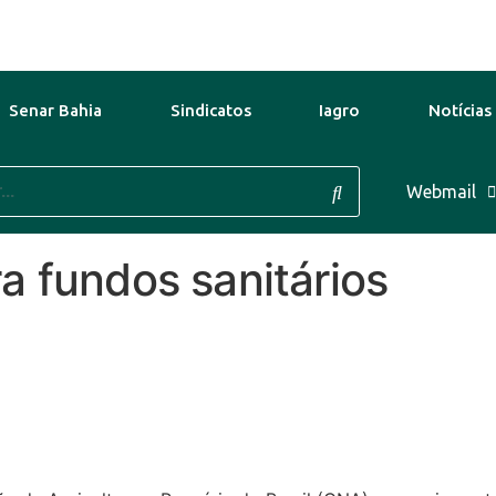
Senar Bahia
Sindicatos
Iagro
Notícias
 Ago
41°C
10 Ago
37°C
Webmail
11 Ag
a fundos sanitários