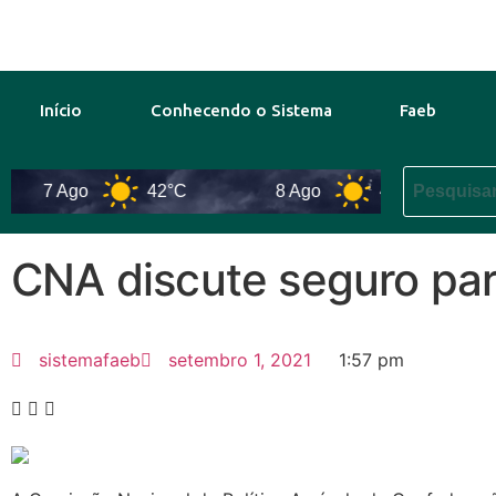
Início
Conhecendo o Sistema
Faeb
7 Ago
42°C
8 Ago
44°C
9
CNA discute seguro par
sistemafaeb
setembro 1, 2021
1:57 pm