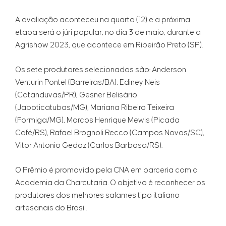
A avaliação aconteceu na quarta (12) e a próxima
etapa será o júri popular, no dia 3 de maio, durante a
Agrishow 2023, que acontece em Ribeirão Preto (SP).
Os sete produtores selecionados são: Anderson
Venturin Pontel (Barreiras/BA), Ediney Neis
(Catanduvas/PR), Gesner Belisário
(Jaboticatubas/MG), Mariana Ribeiro Teixeira
(Formiga/MG), Marcos Henrique Mewis (Picada
Café/RS), Rafael Brognoli Recco (Campos Novos/SC),
Vitor Antonio Gedoz (Carlos Barbosa/RS).
O Prêmio é promovido pela CNA em parceria com a
Academia da Charcutaria. O objetivo é reconhecer os
produtores dos melhores salames tipo italiano
artesanais do Brasil.