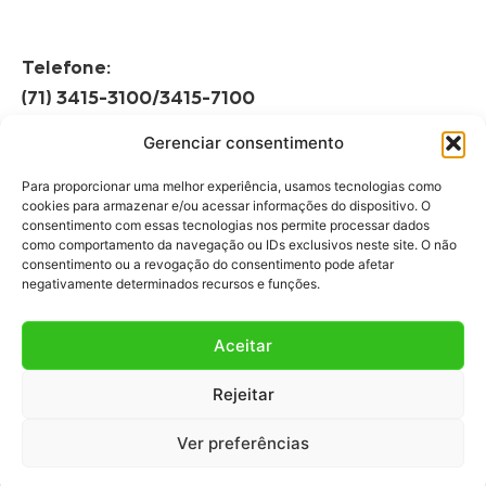
Telefone:
(71) 3415-3100/3415-7100
Gerenciar consentimento
Horário de Funcionamento:
Segunda à Sexta
Para proporcionar uma melhor experiência, usamos tecnologias como
08h às 12h | 13h às 17h
cookies para armazenar e/ou acessar informações do dispositivo. O
consentimento com essas tecnologias nos permite processar dados
como comportamento da navegação ou IDs exclusivos neste site. O não
consentimento ou a revogação do consentimento pode afetar
negativamente determinados recursos e funções.
Aceitar
Fale Conosco
Rejeitar
Fale com a gente!
Ver preferências