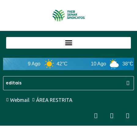
9 Ago
42°C
10 Ago
38°C
Webmail
ÁREA RESTRITA