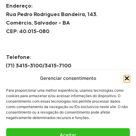
Endereço:
Rua Pedro Rodrigues Bandeira, 143.
Comércio, Salvador – BA
CEP: 40.015-080
Telefone:
(71) 3415-3100/3415-7100
Gerenciar consentimento
Horário de Funcionamento:
Segunda à Sexta
Para proporcionar uma melhor experiência, usamos tecnologias como
08h às 12h | 13h às 17h
cookies para armazenar e/ou acessar informações do dispositivo. O
consentimento com essas tecnologias nos permite processar dados
como comportamento da navegação ou IDs exclusivos neste site. O não
consentimento ou a revogação do consentimento pode afetar
negativamente determinados recursos e funções.
Aceitar