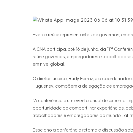
Evento reúne representantes de governos, emp
A CNA participa, até 16 de junho, da 111ª Confer
reúne governos, empregadores e trabalhadores d
em nível global.
O diretor jurídico, Rudy Ferraz, e o coordenado
Hugueney, compõem a delegação de empregador
“A conferência é um evento anual de extrema imp
oportunidade de compartilhar experiências, deb
trabalhadores e empregadores do mundo”, afirm
Esse ano a conferência retoma a discussão sob