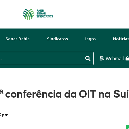
Senar Bahia
Sindicatos
Iagro
Notícia
7 Ago
31°C
8 Ago
29°C
Webmail
9 
ª conferência da OIT na Su
3 pm