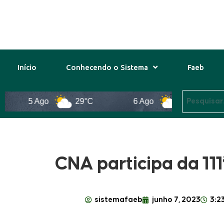
Início
Conhecendo o Sistema
Faeb
5 Ago
29°C
6 Ago
30°C
CNA participa da 111
sistemafaeb
junho 7, 2023
3:2