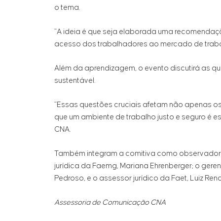
o tema.
“A ideia é que seja elaborada uma recomendaç
acesso dos trabalhadores ao mercado de trab
Além da aprendizagem, o evento discutirá as q
sustentável.
“Essas questões cruciais afetam não apenas o
que um ambiente de trabalho justo e seguro é es
CNA.
Também integram a comitiva como observadore
jurídica da Faemg, Mariana Ehrenberger; o geren
Pedroso, e o assessor jurídico da Faet, Luiz Re
Assessoria de Comunicação CNA