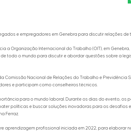
regados e empregadores em Genebra para discutir relações de
ência a Organização Internacional do Trabalho (OIT), em Genebra,
e todo o mundo para discutir e abordar questões sobre a legis
r da Comissão Nacional de Relações do Trabalho e Previdência S
es e participam como conselheiros técnicos.
ortância para o mundo laboral. Durante os dias do evento, os p
ater políticas e buscar soluções inovadoras para os desafios 
a Ferraz.
re aprendizagem profissional iniciada em 2022, para elaborar 