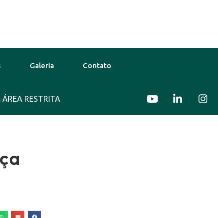
s
Galeria
Contato
Ago
ÁREA RESTRITA
30°C
10 Ago
30°C
11 Ago
íça