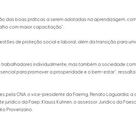
ão das boas práticas a serem adotadas na aprendizagem, com 
alho com maior capacitação”.
uestões de proteção social e laboral, além da transição para 
s trabalhadores individualmente, mas também a sociedade com
sencial para promover a prosperidade e o bem-estar”, ressalta o
s pela CNA: o vice-presidente da Faemg, Renato Laguardia; a
te jurídico da Faep, Klauss Kuhnen, o assessor Jurídico da Faes
nato Provenzano.