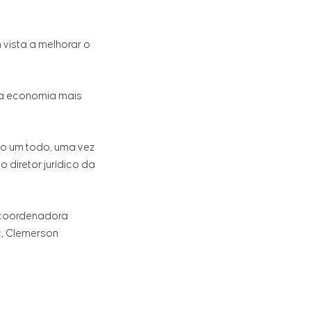
vista a melhorar o
uma economia mais
o um todo, uma vez
 diretor jurídico da
 coordenadora
c, Clemerson