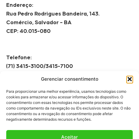
Endereço:
Rua Pedro Rodrigues Bandeira, 143.
Comércio, Salvador – BA
CEP: 40.015-080
Telefone:
(71) 3415-3100/3415-7100
Gerenciar consentimento
Horário de Funcionamento:
Segunda à Sexta
Para proporcionar uma melhor experiência, usamos tecnologias como
08h às 12h | 13h às 17h
cookies para armazenar e/ou acessar informações do dispositivo. O
consentimento com essas tecnologias nos permite processar dados
como comportamento da navegação ou IDs exclusivos neste site. O não
consentimento ou a revogação do consentimento pode afetar
negativamente determinados recursos e funções.
Aceitar