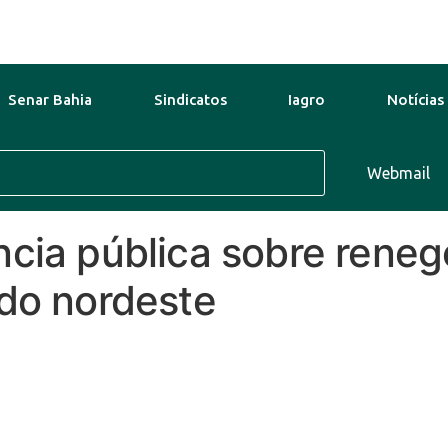
Senar Bahia
Sindicatos
Iagro
Notícias
Ago
26°C
12 Ago
30°C
Webmail
13 Ago
ncia pública sobre rene
 do nordeste