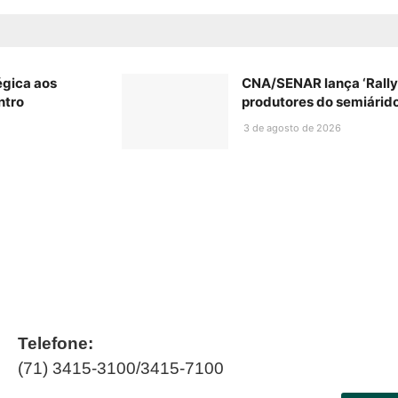
égica aos
CNA/SENAR lança ‘Rally’
ntro
produtores do semiárid
3 de agosto de 2026
Telefone:
(71) 3415-3100/3415-7100