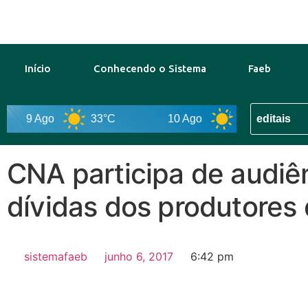
Início
Conhecendo o Sistema
Faeb
9 Ago
33°C
10 Ago
32°C
11 
CNA participa de audiê
dívidas dos produtores
sistemafaeb
junho 6, 2017
6:42 pm