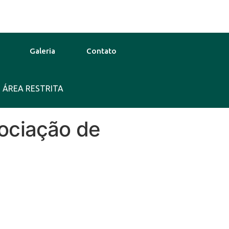
Galeria
Contato
ÁREA RESTRITA
31°C
14 Ago
28°C
New Yor
gociação de