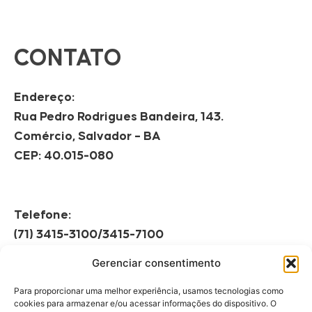
CONTATO
Endereço:
Rua Pedro Rodrigues Bandeira, 143.
Comércio, Salvador – BA
CEP: 40.015-080
Telefone:
(71) 3415-3100/3415-7100
Gerenciar consentimento
Horário de Funcionamento:
Segunda à Sexta
Para proporcionar uma melhor experiência, usamos tecnologias como
08h às 12h | 13h às 17h
cookies para armazenar e/ou acessar informações do dispositivo. O