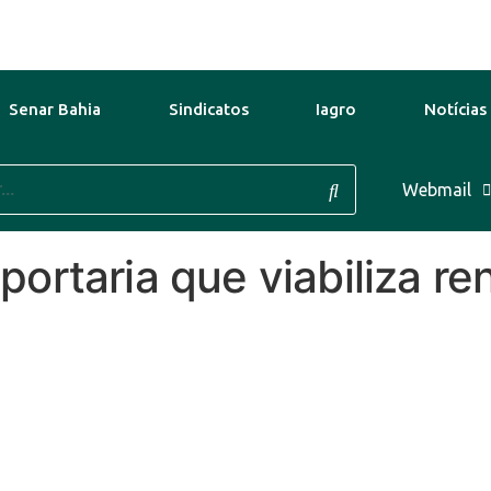
Senar Bahia
Sindicatos
Iagro
Notícias
9 Ago
41°C
10 Ago
37°C
Webmail
11 A
ortaria que viabiliza r