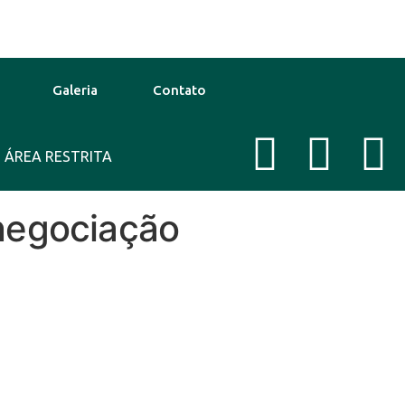
Galeria
Contato
go
ÁREA RESTRITA
39°C
12 Ago
38°C
T
enegociação