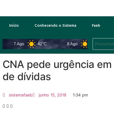
Início
Conhecendo o Sistema
Faeb
7 Ago
42°C
8 Ago
44°C
CNA pede urgência em p
de dívidas
sistemafaeb
junho 15, 2018
1:34 pm