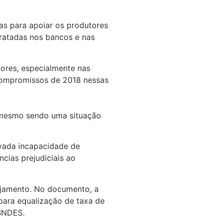
as para apoiar os produtores
ratadas nos bancos e nas
tores, especialmente nas
s compromissos de 2018 nessas
, mesmo sendo uma situação
vada incapacidade de
cias prejudiciais ao
nejamento. No documento, a
 para equalização de taxa de
 BNDES.