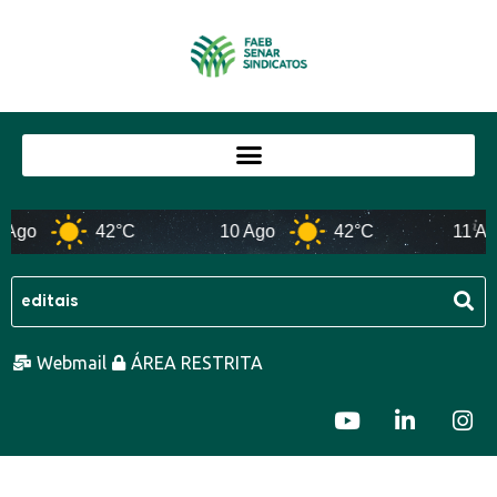
Ago
42°C
10 Ago
42°C
11 Ago
Webmail
ÁREA RESTRITA