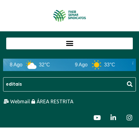
8 Ago
32°C
9 Ago
33°C
1
Webmail
ÁREA RESTRITA