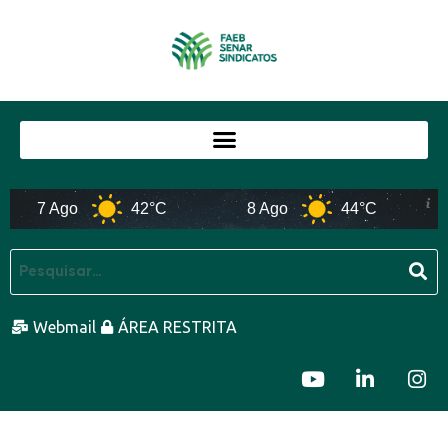
7 Ago
42°C
8 Ago
44°C
Webmail
ÁREA RESTRITA