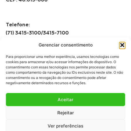
CEP: 40.015-080
Telefone:
(71) 3415-3100/3415-7100
Gerenciar consentimento
Horário de Funcionamento:
Segunda à Sexta
Para proporcionar uma melhor experiência, usamos tecnologias como
08h às 12h | 13h às 17h
cookies para armazenar e/ou acessar informações do dispositivo. O
consentimento com essas tecnologias nos permite processar dados
como comportamento da navegação ou IDs exclusivos neste site. O não
consentimento ou a revogação do consentimento pode afetar
negativamente determinados recursos e funções.
Aceitar
Fale Conosco
Rejeitar
Fale com a gente!
Ver preferências