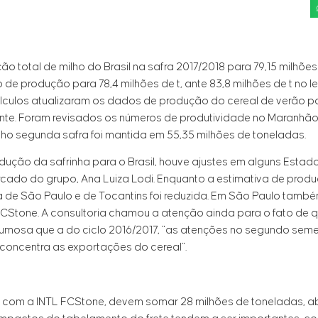
o total de milho do Brasil na safra 2017/2018 para 79,15 milhões
 de produção para 78,4 milhões de t, ante 83,8 milhões de t no
álculos atualizaram os dados de produção do cereal de verão pa
ente. Foram revisados os números de produtividade no Maranhão,
lho segunda safra foi mantida em 55,35 milhões de toneladas.
ção da safrinha para o Brasil, houve ajustes em alguns Estado
cado do grupo, Ana Luiza Lodi. Enquanto a estimativa de produ
 a de São Paulo e de Tocantins foi reduzida. Em São Paulo tamb
FCStone. A consultoria chamou a atenção ainda para o fato de 
umosa que a do ciclo 2016/2017, "as atenções no segundo seme
concentra as exportações do cereal".
o com a INTL FCStone, devem somar 28 milhões de toneladas, a