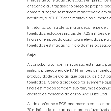
milhões de toneladas projetados em junho. "Os 
chegando a ultrapassar o preço do próprio prod
comercialização se mantém mais travada em alg
brasileiro, a INTL FCStone manteve os números
Entretanto, com a oferta maior decorrente de 
toneladas, estoques iniciais de 17,25 milhões 
finais na temporada atual foram elevados pela co
toneladas estimadas no início do mês passado
Soja
A consultoria também elevou sua estimativa par
junho, a projeção era de 117,14 milhões de tonel
produtividade de Goiás, que passou de 3,30 par
toneladas. "Como a produção foi levemente aj
finais estimados também subiram, mas continuam
analista de mercado do grupo, Ana Luiza Lodi.
Ainda conforme a FCStone, mesmo com o impass
70 milhões de toneladas, e margens favoráveis