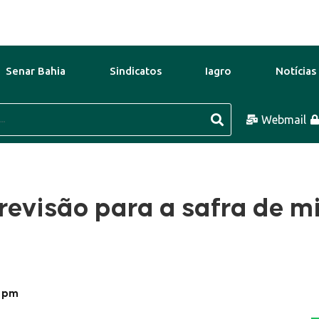
Senar Bahia
Sindicatos
Iagro
Notícias
7 Ago
43°C
8 Ago
42°C
Webmail
revisão para a safra de mi
 pm