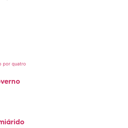
overno
miárido