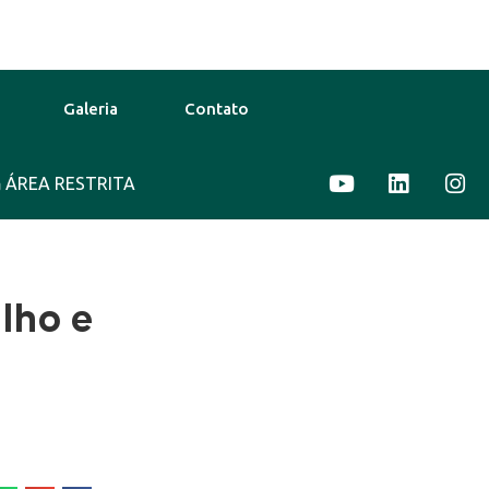
Galeria
Contato
9 Ago
ÁREA RESTRITA
40°C
10 Ago
39°C
11 A
lho e