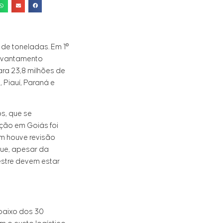
 de toneladas. Em 1º
 levantamento
ra 23,8 milhões de
 Piauí, Paraná e
s, que se
ção em Goiás foi
ém houve revisão
que, apesar da
stre devem estar
baixo dos 30