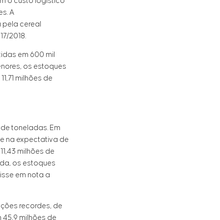
m o custo logístico
s. A
 pela cereal
17/2018.
tidas em 600 mil
enores, os estoques
11,71 milhões de
s de toneladas. Em
one na expectativa de
11,43 milhões de
da, os estoques
disse em nota a
ções recordes, de
 45,9 milhões de