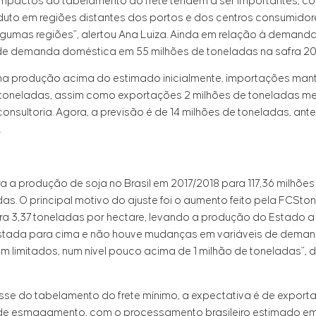
impactos do tabelamento do frete tendem a ser importantes, co
uto em regiões distantes dos portos e dos centros consumidore
umas regiões", alertou Ana Luiza. Ainda em relação à demanda
 de demanda doméstica em 55 milhões de toneladas na safra 20
uma produção acima do estimado inicialmente, importações man
de toneladas, assim como exportações 2 milhões de toneladas m
nsultoria. Agora, a previsão é de 14 milhões de toneladas, ante 
.
a a produção de soja no Brasil em 2017/2018 para 117,36 milhõe
adas. O principal motivo do ajuste foi o aumento feito pela FCSt
a 3,37 toneladas por hectare, levando a produção do Estado a 
ustada para cima e não houve mudanças em variáveis de deman
 limitados, num nível pouco acima de 1 milhão de toneladas", 
e do tabelamento do frete mínimo, a expectativa é de exporta
 de esmagamento, com o processamento brasileiro estimado em